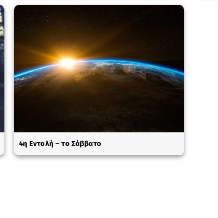
4η Εντολή – το Σάββατο