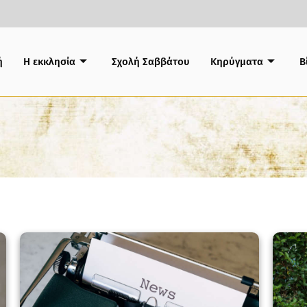
ή
Η εκκλησία
Σχολή Σαββάτου
Κηρύγματα
B