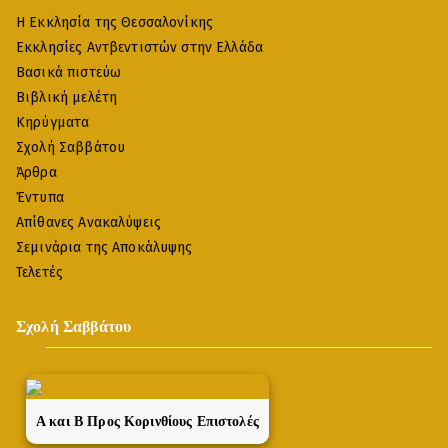
Η Εκκλησία της Θεσσαλονίκης
Εκκλησίες Αντβεντιστών στην Ελλάδα
Βασικά πιστεύω
Βιβλική μελέτη
Κηρύγματα
Σχολή Σαββάτου
Άρθρα
Έντυπα
Απίθανες Ανακαλύψεις
Σεμινάρια της Αποκάλυψης
Τελετές
Σχολή Σαββάτου
A και Β Προς Κορινθίους Επιστολές