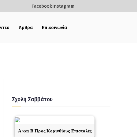
Facebook
Instagram
ίντεο
Άρθρα
Επικοινωνία
Σχολή Σαββάτου
A και Β Προς Κορινθίους Επιστολές