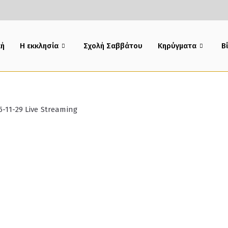
κή
Η εκκλησία
Σχολή Σαββάτου
Κηρύγματα
B
5-11-29 Live Streaming