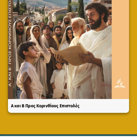
A και Β Προς Κορινθίους Επιστολές