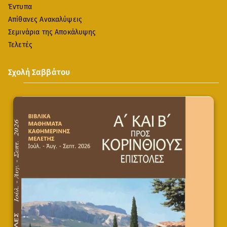
Έντυπα
Απίθανες Ανακαλύψεις
Σεμινάρια της Αποκάλυψης
Τελετές
Σχολή Σαββάτου