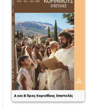
A και Β Προς Κορινθίους Επιστολές