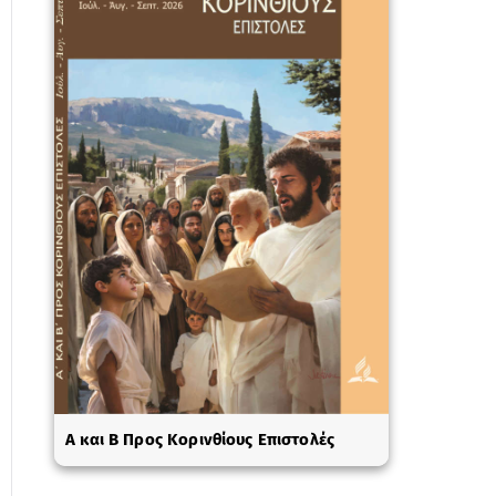
A και Β Προς Κορινθίους Επιστολές