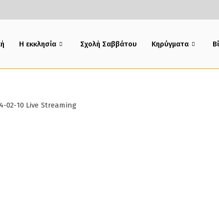
κή
Η εκκλησία
Σχολή Σαββάτου
Κηρύγματα
B
4-02-10 Live Streaming