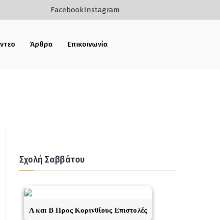
Facebook
Instagram
ίντεο
Άρθρα
Επικοινωνία
Σχολή Σαββάτου
A και Β Προς Κορινθίους Επιστολές