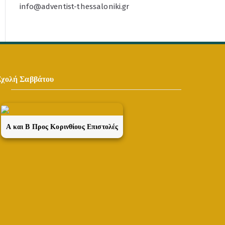
info@adventist-thessaloniki.gr
Σχολή Σαββάτου
A και Β Προς Κορινθίους Επιστολές