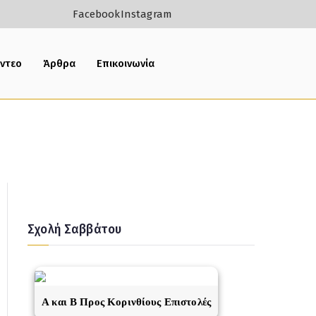
Facebook
Instagram
ίντεο
Άρθρα
Επικοινωνία
Σχολή Σαββάτου
A και Β Προς Κορινθίους Επιστολές