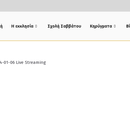
κή
Η εκκλησία
Σχολή Σαββάτου
Κηρύγματα
B
4-01-06 Live Streaming