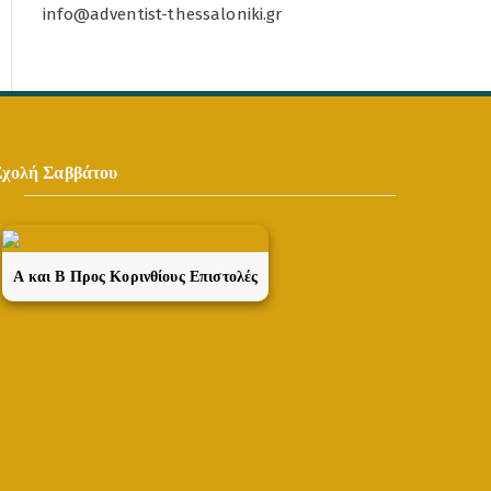
info@adventist-thessaloniki.gr
Σχολή Σαββάτου
A και Β Προς Κορινθίους Επιστολές