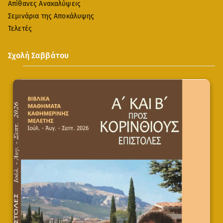
Απίθανες Ανακαλύψεις
Σεμινάρια της Αποκάλυψης
Τελετές
Σχολή Σαββάτου