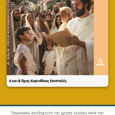
A και Β Προς Κορινθίους Επιστολές
Παρακαλώ αποδεχτείτε την χρήση Cookies κατά την
Copyright © 2019-2026
Εκκλησία αντβεντιστών της εβδόμης