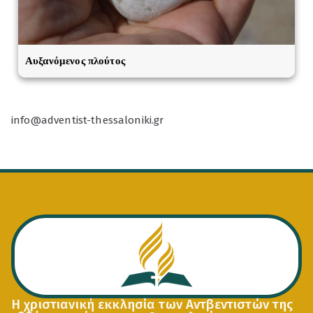
Αυξανόμενος πλούτος
info@adventist-thessaloniki.gr
Η χριστιανική εκκλησία των Αντβεντιστών της