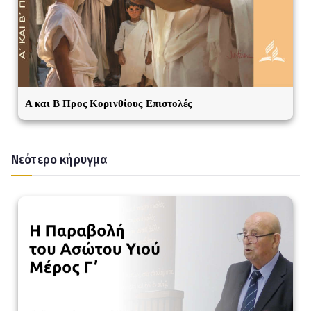
A και Β Προς Κορινθίους Επιστολές
Νεότερο κήρυγμα