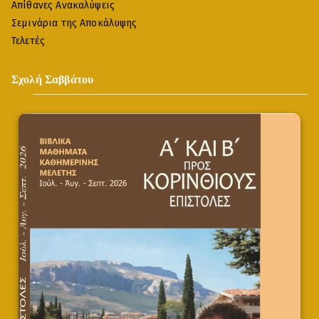
Απίθανες Ανακαλύψεις
Σεμινάρια της Αποκάλυψης
Τελετές
Σχολή Σαββάτου