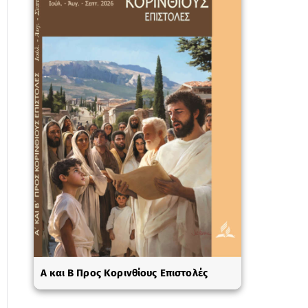
A και Β Προς Κορινθίους Επιστολές