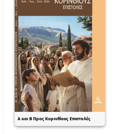
A και Β Προς Κορινθίους Επιστολές