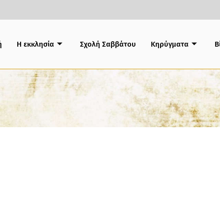
ή
Η εκκλησία
Σχολή Σαββάτου
Κηρύγματα
B