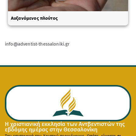
Αυξανόμενος πλούτος
info@adventist-thessaloniki.gr
Η χριστιανική εκκλησία των Αντβεντιστών της
εβδόμης ημέρας στην Θεσσαλονίκη