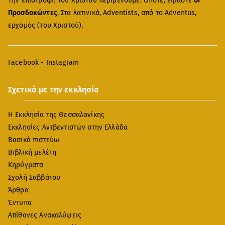
Την επιστροφή του Χριστού περιμένουμε. Οπότε, είμαστε
οι
Προσδοκώντες
. Στα λατινικά, Adventists, από το Adventus,
ερχομός (του Χριστού).
Facebook
-
Instagram
Σχετικά με την εκκλησία
Η Εκκλησία της Θεσσαλονίκης
Εκκλησίες Αντβεντιστών στην Ελλάδα
Βασικά πιστεύω
Βιβλική μελέτη
Κηρύγματα
Σχολή Σαββάτου
Άρθρα
Έντυπα
Απίθανες Ανακαλύψεις