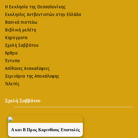
Η Εκκλησία της Θεσσαλονίκης
Εκκλησίες Αντβεντιστών στην Ελλάδα
Βασικά πιστεύω
Βιβλική μελέτη
Κηρύγματα
Σχολή Σαββάτου
Άρθρα
Έντυπα
Απίθανες Ανακαλύψεις
Σεμινάρια της Αποκάλυψης
Τελετές
Σχολή Σαββάτου
A και Β Προς Κορινθίους Επιστολές