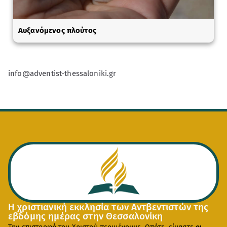
Αυξανόμενος πλούτος
info@adventist-thessaloniki.gr
Η χριστιανική εκκλησία των Αντβεντιστών της
εβδόμης ημέρας στην Θεσσαλονίκη