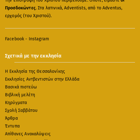
Την επιστροφή του Χριστού περιμένουμε. Οπότε, είμαστε
οι
Προσδοκώντες
. Στα λατινικά, Adventists, από το Adventus,
ερχομός (του Χριστού).
Facebook
-
Instagram
Σχετικά με την εκκλησία
Η Εκκλησία της Θεσσαλονίκης
Εκκλησίες Αντβεντιστών στην Ελλάδα
Βασικά πιστεύω
Βιβλική μελέτη
Κηρύγματα
Σχολή Σαββάτου
Άρθρα
Έντυπα
Απίθανες Ανακαλύψεις