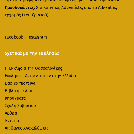
Την επιστροφή του Χριστού περιμένουμε. Οπότε, είμαστε
οι
Προσδοκώντες
. Στα λατινικά, Adventists, από το Adventus,
ερχομός (του Χριστού).
Facebook
-
Instagram
Σχετικά με την εκκλησία
Η Εκκλησία της Θεσσαλονίκης
Εκκλησίες Αντβεντιστών στην Ελλάδα
Βασικά πιστεύω
Βιβλική μελέτη
Κηρύγματα
Σχολή Σαββάτου
Άρθρα
Έντυπα
Απίθανες Ανακαλύψεις