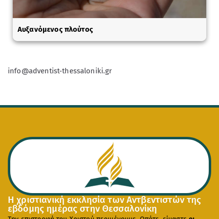
Αυξανόμενος πλούτος
info@adventist-thessaloniki.gr
Η χριστιανική εκκλησία των Αντβεντιστών της
εβδόμης ημέρας στην Θεσσαλονίκη