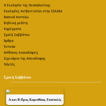
Η Εκκλησία της Θεσσαλονίκης
Εκκλησίες Αντβεντιστών στην Ελλάδα
Βασικά πιστεύω
Βιβλική μελέτη
Κηρύγματα
Σχολή Σαββάτου
Άρθρα
Έντυπα
Απίθανες Ανακαλύψεις
Σεμινάρια της Αποκάλυψης
Τελετές
Σχολή Σαββάτου
A και Β Προς Κορινθίους Επιστολές