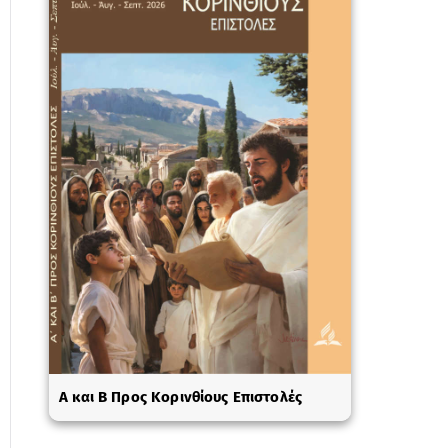
A και Β Προς Κορινθίους Επιστολές