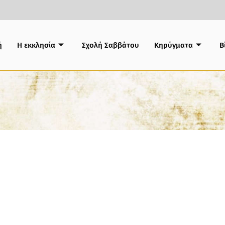
ή
Η εκκλησία
Σχολή Σαββάτου
Κηρύγματα
B