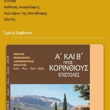
Έντυπα
Απίθανες Ανακαλύψεις
Σεμινάρια της Αποκάλυψης
Τελετές
Σχολή Σαββάτου