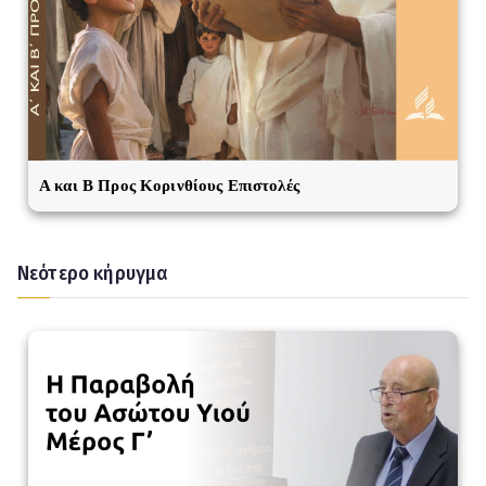
A και Β Προς Κορινθίους Επιστολές
Νεότερο κήρυγμα