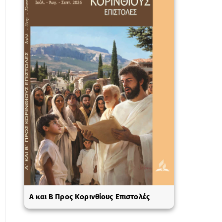
A και Β Προς Κορινθίους Επιστολές