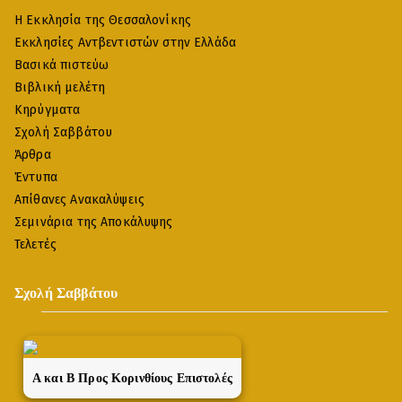
Η Εκκλησία της Θεσσαλονίκης
Εκκλησίες Αντβεντιστών στην Ελλάδα
Βασικά πιστεύω
Βιβλική μελέτη
Κηρύγματα
Σχολή Σαββάτου
Άρθρα
Έντυπα
Απίθανες Ανακαλύψεις
Σεμινάρια της Αποκάλυψης
Τελετές
Σχολή Σαββάτου
A και Β Προς Κορινθίους Επιστολές