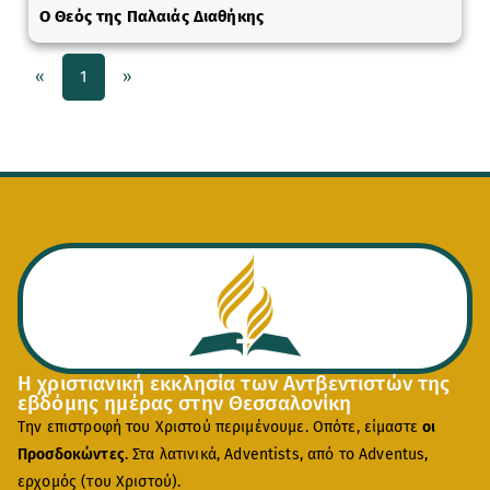
Ο Θεός της Παλαιάς Διαθήκης
«
1
»
Η χριστιανική εκκλησία των Αντβεντιστών της
εβδόμης ημέρας στην Θεσσαλονίκη
Την επιστροφή του Χριστού περιμένουμε. Οπότε, είμαστε
οι
Προσδοκώντες
. Στα λατινικά, Adventists, από το Adventus,
ερχομός (του Χριστού).