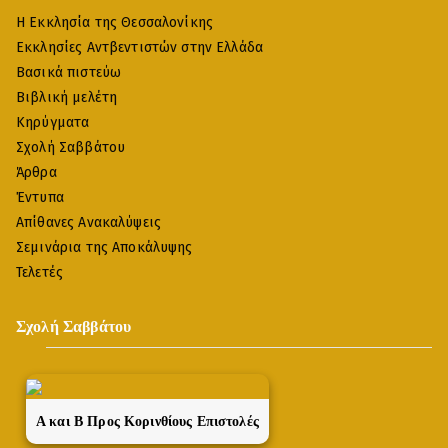
Η Εκκλησία της Θεσσαλονίκης
Εκκλησίες Αντβεντιστών στην Ελλάδα
Βασικά πιστεύω
Βιβλική μελέτη
Κηρύγματα
Σχολή Σαββάτου
Άρθρα
Έντυπα
Απίθανες Ανακαλύψεις
Σεμινάρια της Αποκάλυψης
Τελετές
Σχολή Σαββάτου
A και Β Προς Κορινθίους Επιστολές