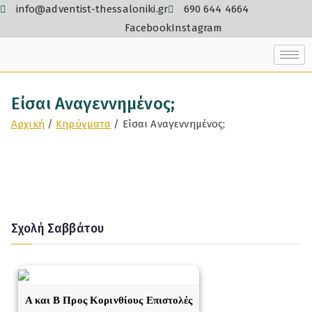
info@adventist-thessaloniki.gr
690 644 4664
Facebook
Instagram
Είσαι Αναγεννημένος;
Αρχική
Κηρύγματα
Είσαι Αναγεννημένος;
Σχολή Σαββάτου
A και Β Προς Κορινθίους Επιστολές