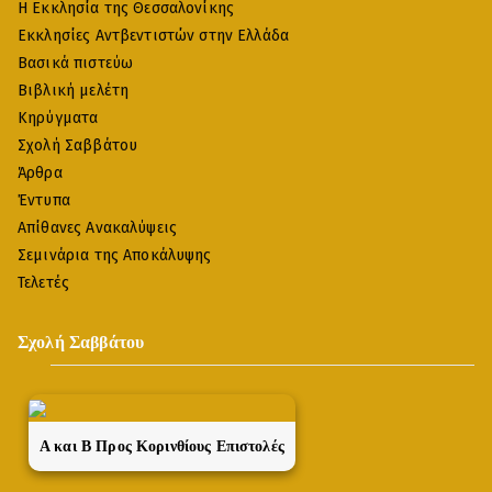
Η Εκκλησία της Θεσσαλονίκης
Εκκλησίες Αντβεντιστών στην Ελλάδα
Βασικά πιστεύω
Βιβλική μελέτη
Κηρύγματα
Σχολή Σαββάτου
Άρθρα
Έντυπα
Απίθανες Ανακαλύψεις
Σεμινάρια της Αποκάλυψης
Τελετές
Σχολή Σαββάτου
A και Β Προς Κορινθίους Επιστολές