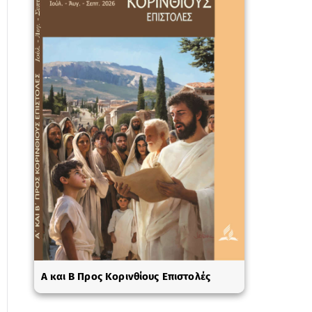
A και Β Προς Κορινθίους Επιστολές